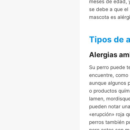
meses de edad, y
se debe a que el 
mascota es alérg
Tipos de a
Alergias am
Su perro puede te
encuentre, como 
aunque algunos p
o productos quím
lamen, mordisque
pueden notar una 
«erupción» roja q
perros también pu
pero estos son 