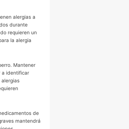
ienen alergias a
ados durante
udo requieren un
ra la alergia
 perro. Mantener
a identificar
 alergias
equieren
e medicamentos de
 graves mantendrá
ciones