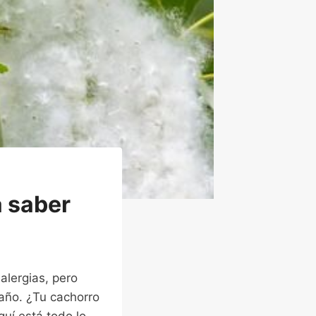
a saber
alergias, pero
año. ¿Tu cachorro
uí está todo lo