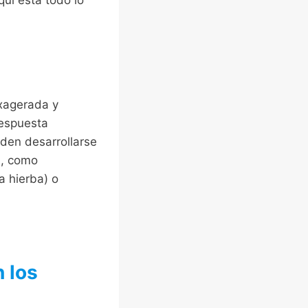
exagerada y
respuesta
eden desarrollarse
a, como
a hierba) o
n los