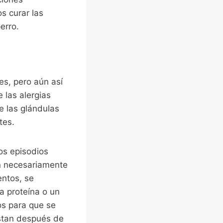
s curar las
erro.
es, pero aún así
 las alergias
e las glándulas
tes.
os episodios
n necesariamente
entos, se
a proteína o un
os para que se
estan después de