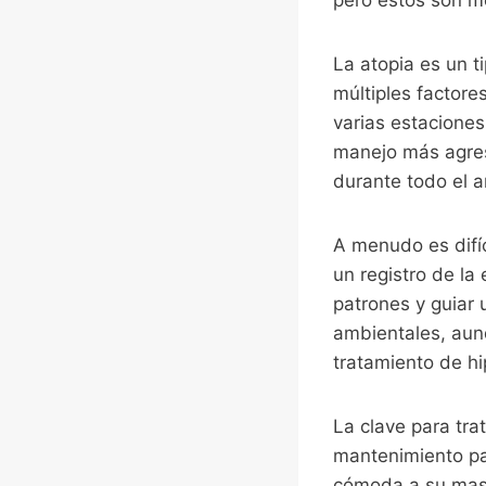
La atopia es un ti
múltiples factore
varias estacione
manejo más agres
durante todo el a
A menudo es difíc
un registro de la
patrones y guiar 
ambientales, aun
tratamiento de hi
La clave para tra
mantenimiento pa
cómoda a su masco