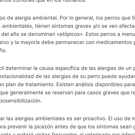
po de alergia ambiental. Por lo general, los perros que t
s ambientales, tienen síntomas graves y/o se ven afect
s del año se denominan «atópicos». Estos perros a men
ivo y la mayoría debe permanecer con medicamentos pa
ño.
il determinar la causa específica de las alergias de un
 estacionalidad de las alergias de su perro puede ayudar 
un plan de tratamiento. Existen análisis disponibles para
que generalmente se reservan para casos graves que r
posensibilización.
tar las alergias ambientales es ser proactivo. El uso d
ra prevenir la picazón antes de que los síntomas sean
ta y evitará visitas frecuentes al veterinario por infec