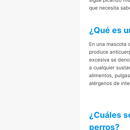
que necesita sabe
¿Qué es u
En una mascota c
produce anticuer
excesiva se denom
a cualquier sust
alimentos, pulgas
alérgenos de inte
¿Cuáles so
perros?