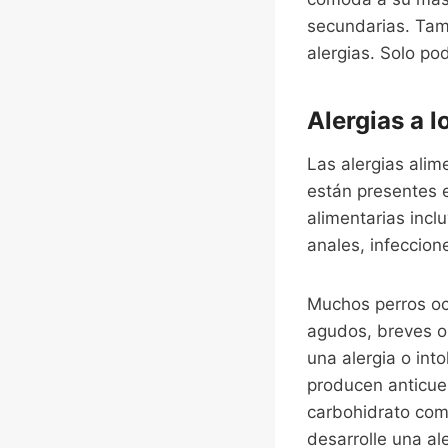
secundarias. Tam
alergias. Solo po
Alergias a l
Las alergias ali
están presentes e
alimentarias incl
anales, infeccion
Muchos perros oc
agudos, breves o
una alergia o into
producen anticue
carbohidrato com
desarrolle una al