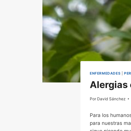
ENFERMEDADES
|
PE
Alergias 
Por
10/12/2022
David Sánchez
Para los humanos,
para nuestras ma
sigue picando muc