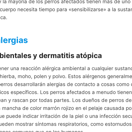
 la mayoría de los perros afectados tienen más de uno 
cuerpo necesita tiempo para «sensibilizarse» a la sustan
ica.
lergias
bientales y dermatitis atópica
ner una reacción alérgica ambiental a cualquier sustan
hierba, moho, polen y polvo. Estos alérgenos generalme
erros desarrollarán alergias de contacto a cosas como
icos específicos. Los perros afectados a menudo tienen
an y rascan por todas partes. Los dueños de perros de 
mancha de color marrón rojizo en el pelaje causada por
ue puede indicar irritación de la piel o una infección se
eden mostrar síntomas respiratorios, como estornudos y
menos comunes que en los humanos.