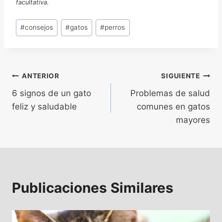
facultativa.
Etiquetas
#
consejos
#
gatos
#
perros
de
la
entrada:
Navegación
ANTERIOR
SIGUIENTE
6 signos de un gato
Problemas de salud
de
feliz y saludable
comunes en gatos
entradas
mayores
Publicaciones Similares