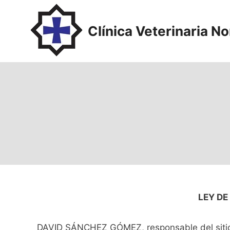
Saltar
al
Clínica Veterinaria N
contenido
LEY DE
DAVID SÁNCHEZ GÓMEZ, responsable del sitio 