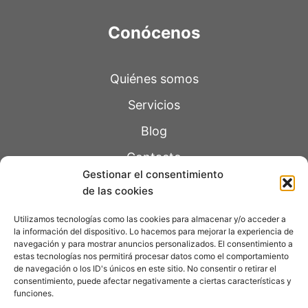
Conócenos
Quiénes somos
Servicios
Blog
Contacto
Gestionar el consentimiento
de las cookies
Páginas legales
Utilizamos tecnologías como las cookies para almacenar y/o acceder a
la información del dispositivo. Lo hacemos para mejorar la experiencia de
navegación y para mostrar anuncios personalizados. El consentimiento a
Política de Privacidad
estas tecnologías nos permitirá procesar datos como el comportamiento
de navegación o los ID's únicos en este sitio. No consentir o retirar el
Aviso Legal
consentimiento, puede afectar negativamente a ciertas características y
funciones.
Política de Cookie
s