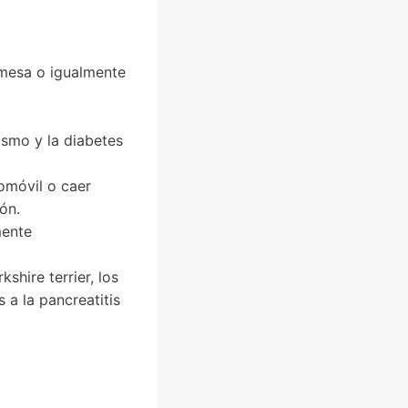
 mesa o igualmente
smo y la diabetes
omóvil o caer
ón.
mente
shire terrier, los
a la pancreatitis