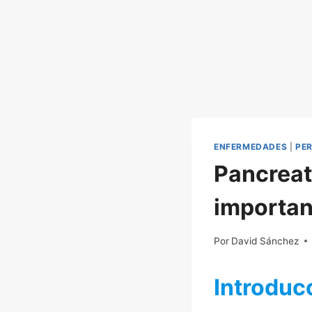
ENFERMEDADES
|
PE
Pancreat
importan
Por
22/11/2022
David Sánchez
Introduc