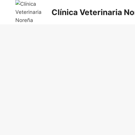
Saltar
Clínica Veterinaria N
al
contenido