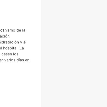
ecanismo de la
mación
hidratación y el
l hospital. La
e cesen los
r varios días en