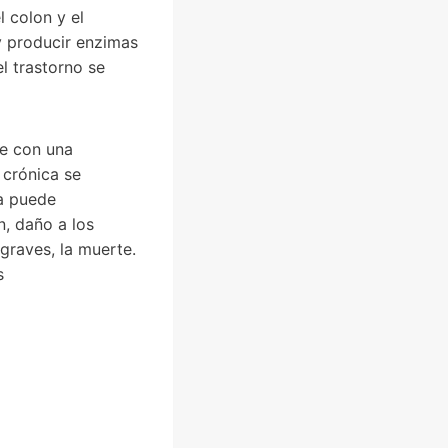
 colon y el
y producir enzimas
l trastorno se
re con una
 crónica se
da puede
n, daño a los
graves, la muerte.
s