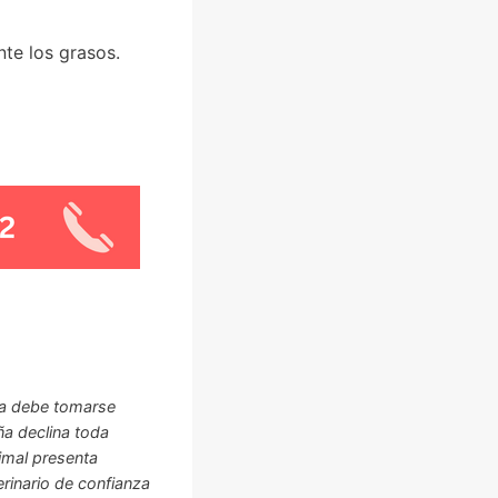
nte los grasos.
ca debe tomarse
ña declina toda
imal presenta
rinario de confianza