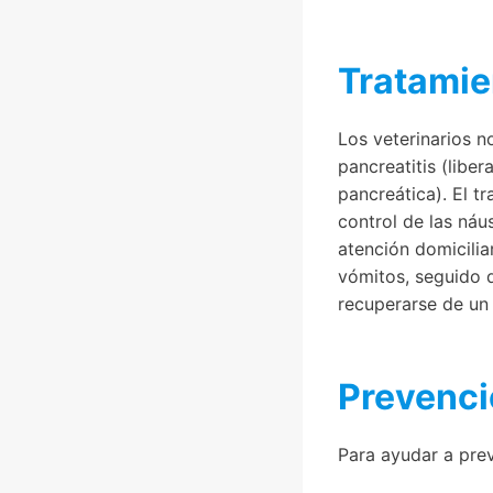
Tratamie
Los veterinarios n
pancreatitis (libe
pancreática). El tr
control de las náus
atención domicilia
vómitos, seguido d
recuperarse de un 
Prevenc
Para ayudar a preve