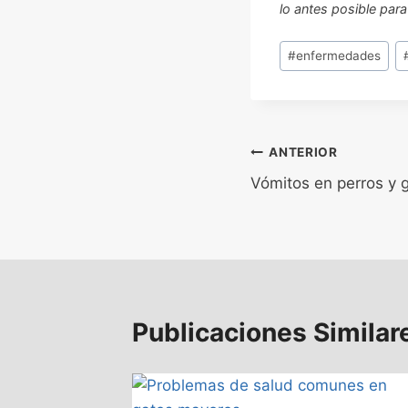
lo antes posible para
Etiquetas
#
enfermedades
de
la
entrada:
Navegación
ANTERIOR
Vómitos en perros y 
de
entradas
Publicaciones Similar