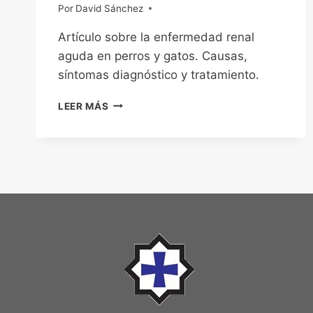
Por
22/11/2022
David Sánchez
Artículo sobre la enfermedad renal
aguda en perros y gatos. Causas,
síntomas diagnóstico y tratamiento.
ENFERMEDAD
LEER MÁS
RENAL
AGUDA:
UN
PROBLEMA
QUE
CAUSA
EFECTOS
DEVASTADORES