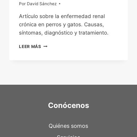
Por
22/11/2022
David Sánchez
Artículo sobre la enfermedad renal
crónica en perros y gatos. Causas,
síntomas, diagnóstico y tratamiento.
LA
LEER MÁS
ENFERMEDAD
RENAL
CRÓNICA:
UNA
GRAVE
AMENAZA
PARA
TU
MASCOTA
Conócenos
Quiénes somos