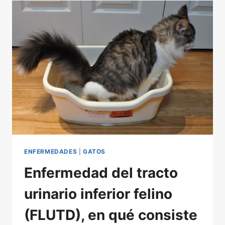
TODO
LO
QUE
DEBE
SABER.
ENFERMEDADES
|
GATOS
Enfermedad del tracto
urinario inferior felino
(FLUTD), en qué consiste