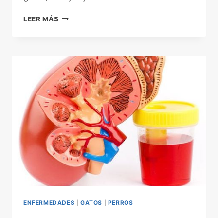
LOS
LEER MÁS
ÁCAROS
DEL
OÍDO
EN
PERROS
Y
GATOS
ENFERMEDADES
|
GATOS
|
PERROS