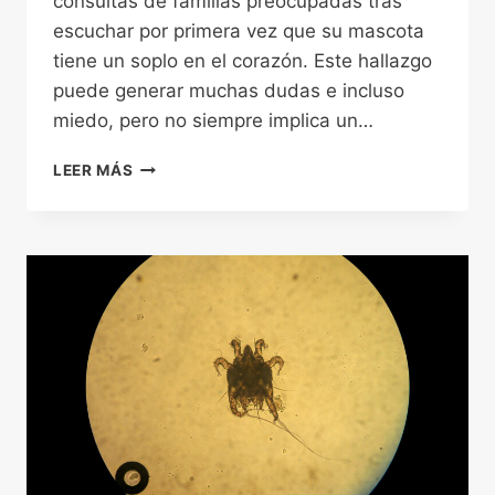
consultas de familias preocupadas tras
escuchar por primera vez que su mascota
tiene un soplo en el corazón. Este hallazgo
puede generar muchas dudas e incluso
miedo, pero no siempre implica un…
SOPLO
LEER MÁS
CARDÍACO
EN
PERROS:
QUÉ
ES,
SÍNTOMAS
Y
CUÁNDO
ES
GRAVE