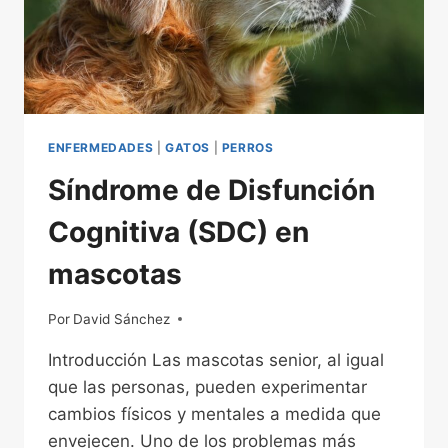
PARA
PREVENIR
ENFERMEDADES
CARDÍACAS
ENFERMEDADES
|
GATOS
|
PERROS
Síndrome de Disfunción
Cognitiva (SDC) en
mascotas
Por
22/02/2026
David Sánchez
Introducción Las mascotas senior, al igual
que las personas, pueden experimentar
cambios físicos y mentales a medida que
envejecen. Uno de los problemas más