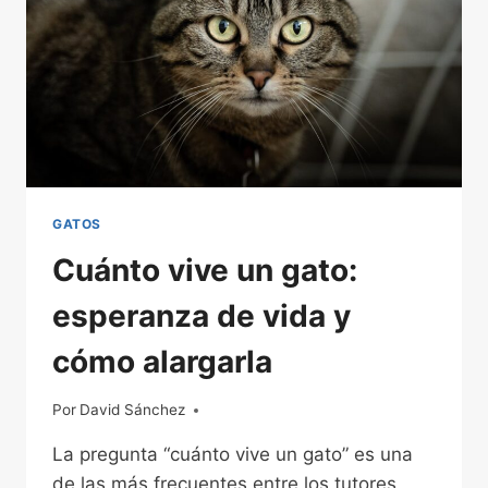
GATOS
Cuánto vive un gato:
esperanza de vida y
cómo alargarla
Por
23/03/2026
David Sánchez
La pregunta “cuánto vive un gato” es una
de las más frecuentes entre los tutores