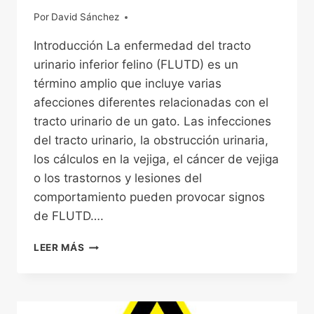
Por
15/12/2022
David Sánchez
Introducción La enfermedad del tracto
urinario inferior felino (FLUTD) es un
término amplio que incluye varias
afecciones diferentes relacionadas con el
tracto urinario de un gato. Las infecciones
del tracto urinario, la obstrucción urinaria,
los cálculos en la vejiga, el cáncer de vejiga
o los trastornos y lesiones del
comportamiento pueden provocar signos
de FLUTD….
ENFERMEDAD
LEER MÁS
DEL
TRACTO
URINARIO
INFERIOR