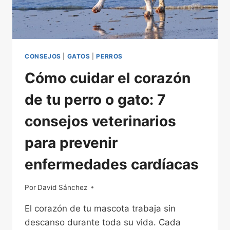
DEBES
IGNORAR
CONSEJOS
|
GATOS
|
PERROS
Cómo cuidar el corazón
de tu perro o gato: 7
consejos veterinarios
para prevenir
enfermedades cardíacas
Por
16/03/2026
David Sánchez
El corazón de tu mascota trabaja sin
descanso durante toda su vida. Cada