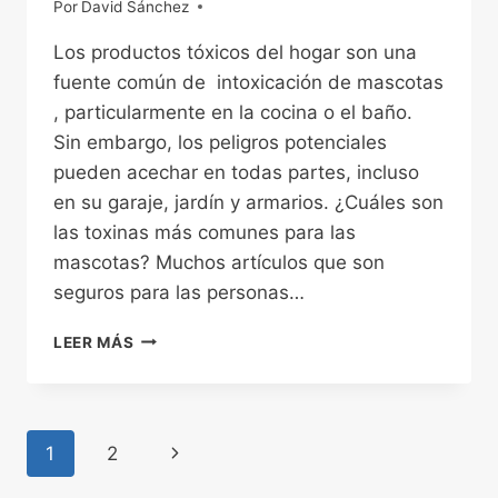
Por
15/12/2022
David Sánchez
Los productos tóxicos del hogar son una
fuente común de intoxicación de mascotas
, particularmente en la cocina o el baño.
Sin embargo, los peligros potenciales
pueden acechar en todas partes, incluso
en su garaje, jardín y armarios. ¿Cuáles son
las toxinas más comunes para las
mascotas? Muchos artículos que son
seguros para las personas…
PRODUCTOS
LEER MÁS
TÓXICOS
PARA
MASCOTAS
QUE
Navegación
Siguiente
1
2
DEBE
EVITAR
página