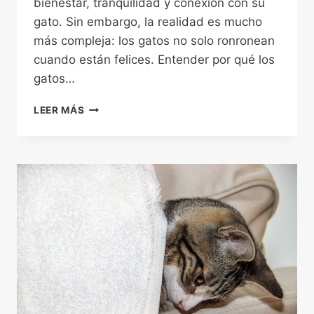
bienestar, tranquilidad y conexión con su
gato. Sin embargo, la realidad es mucho
más compleja: los gatos no solo ronronean
cuando están felices. Entender por qué los
gatos…
POR
LEER MÁS
QUÉ
LOS
GATOS
RONRONEAN:
LO
QUE
REALMENTE
SIGNIFICA