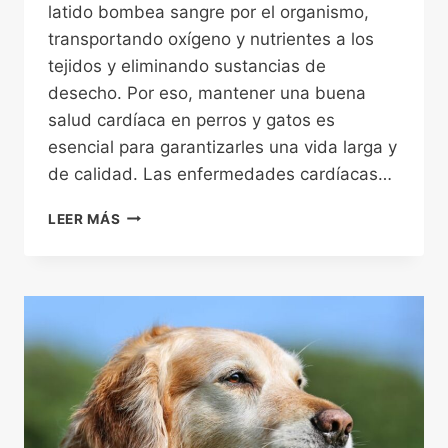
latido bombea sangre por el organismo,
transportando oxígeno y nutrientes a los
tejidos y eliminando sustancias de
desecho. Por eso, mantener una buena
salud cardíaca en perros y gatos es
esencial para garantizarles una vida larga y
de calidad. Las enfermedades cardíacas…
CÓMO
LEER MÁS
CUIDAR
EL
CORAZÓN
DE
TU
PERRO
O
GATO:
7
CONSEJOS
VETERINARIOS