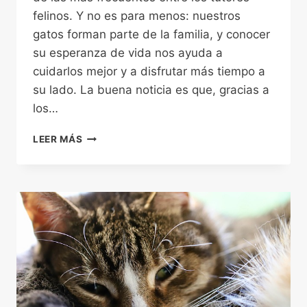
felinos. Y no es para menos: nuestros
gatos forman parte de la familia, y conocer
su esperanza de vida nos ayuda a
cuidarlos mejor y a disfrutar más tiempo a
su lado. La buena noticia es que, gracias a
los…
CUÁNTO
LEER MÁS
VIVE
UN
GATO:
ESPERANZA
DE
VIDA
Y
CÓMO
ALARGARLA