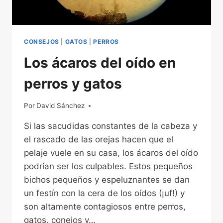
CONSEJOS
|
GATOS
|
PERROS
Los ácaros del oído en
perros y gatos
Por
28/01/2026
David Sánchez
Si las sacudidas constantes de la cabeza y
el rascado de las orejas hacen que el
pelaje vuele en su casa, los ácaros del oído
podrían ser los culpables. Estos pequeños
bichos pequeños y espeluznantes se dan
un festín con la cera de los oídos (¡uf!) y
son altamente contagiosos entre perros,
gatos, conejos y…