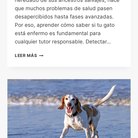
heredado de sus ancestros salvajes, hace
que muchos problemas de salud pasen
desapercibidos hasta fases avanzadas.
Por eso, aprender cómo saber si tu gato
está enfermo es fundamental para
cualquier tutor responsable. Detectar…
CÓMO
LEER MÁS
SABER
SI
MI
GATO
ESTÁ
ENFERMO:
15
SEÑALES
DE
ALERTA
QUE
NO