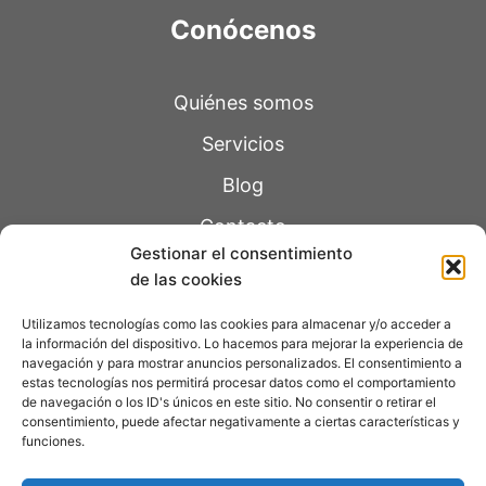
Conócenos
Quiénes somos
Servicios
Blog
Contacto
Gestionar el consentimiento
de las cookies
Páginas legales
Utilizamos tecnologías como las cookies para almacenar y/o acceder a
la información del dispositivo. Lo hacemos para mejorar la experiencia de
navegación y para mostrar anuncios personalizados. El consentimiento a
Política de Privacidad
estas tecnologías nos permitirá procesar datos como el comportamiento
de navegación o los ID's únicos en este sitio. No consentir o retirar el
Aviso Legal
consentimiento, puede afectar negativamente a ciertas características y
funciones.
Política de Cookie
s