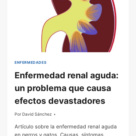
ENFERMEDADES
Enfermedad renal aguda:
un problema que causa
efectos devastadores
Por
22/11/2022
David Sánchez
Artículo sobre la enfermedad renal aguda
en perros y gatos. Causas, síntomas