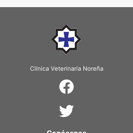
de
PARA
TU
página
MASCOTA
Clínica Veterinaria Noreña