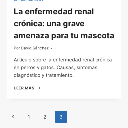
La enfermedad renal
crónica: una grave
amenaza para tu mascota
Por
22/11/2022
David Sánchez
Artículo sobre la enfermedad renal crónica
en perros y gatos. Causas, síntomas,
diagnóstico y tratamiento.
LA
LEER MÁS
ENFERMEDAD
RENAL
CRÓNICA:
UNA
Navegación
Página
1
2
3
GRAVE
AMENAZA
anterior