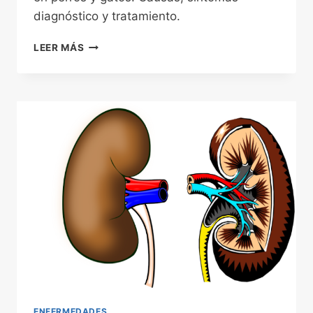
diagnóstico y tratamiento.
ENFERMEDAD
LEER MÁS
RENAL
AGUDA:
UN
PROBLEMA
QUE
CAUSA
EFECTOS
DEVASTADORES
ENFERMEDADES