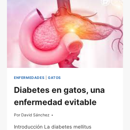
GATOS
ENFERMEDADES
|
GATOS
Diabetes en gatos, una
enfermedad evitable
Por
01/12/2022
David Sánchez
Introducción La diabetes mellitus