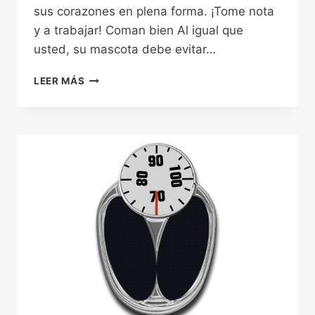
sus corazones en plena forma. ¡Tome nota
y a trabajar! Coman bien Al igual que
usted, su mascota debe evitar…
4
LEER MÁS
CLAVES
FUNDAMENTALES
PARA
UN
CORAZÓN
SANO
(HUMANO
Y
ANIMAL)