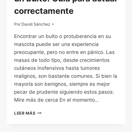
correctamente
Por
04/12/2022
David Sánchez
Encontrar un bulto o protuberancia en su
mascota puede ser una experiencia
preocupante, pero no entre en pánico. Las
masas de todo tipo, desde crecimientos
cutáneos inofensivos hasta tumores
malignos, son bastante comunes. Si bien la
mayoría son benignos, siempre es mejor
pecar de prudente siguiendo estos pasos:
Mire más de cerca En el momento…
¡HORROR!
LEER MÁS
¡MI
PERRO
TIENE