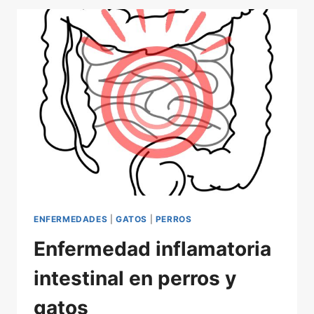
UN
BULTO!
GUÍA
PARA
ACTUAR
CORRECTAMENTE
ENFERMEDADES
|
GATOS
|
PERROS
Enfermedad inflamatoria
intestinal en perros y
gatos