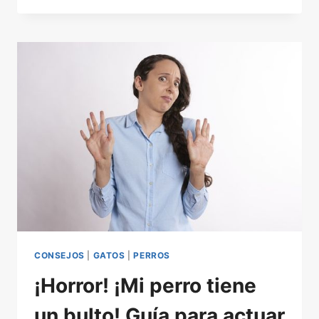
LAS
OREJAS
DE
SU
PERRO
EN
3
SENCILLOS
PASOS
CONSEJOS
|
GATOS
|
PERROS
¡Horror! ¡Mi perro tiene
un bulto! Guía para actuar