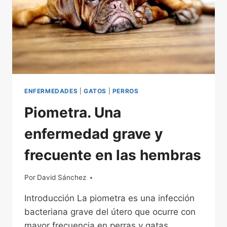
ENFERMEDADES
|
GATOS
|
PERROS
Piometra. Una
enfermedad grave y
frecuente en las hembras
Por
01/12/2022
David Sánchez
Introducción La piometra es una infección
bacteriana grave del útero que ocurre con
mayor frecuencia en perras y gatas