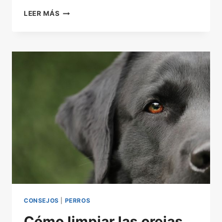
CÓMO
LEER MÁS
PERDER
PESO.
UNA
GUÍA
PARA
MASCOTAS
CONSEJOS
|
PERROS
Cómo limpiar las orejas