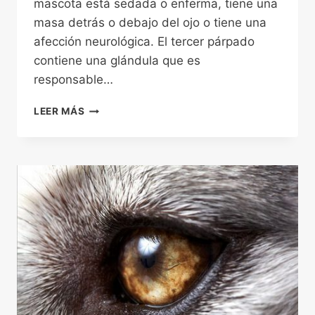
mascota está sedada o enferma, tiene una
masa detrás o debajo del ojo o tiene una
afección neurológica. El tercer párpado
contiene una glándula que es
responsable…
QUÉ
LEER MÁS
ES
EL
OJO
DE
CEREZA
(PROLAPSO
DE
LA
GLÁNDULA
NICTITANTE)