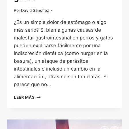
Por
04/12/2022
David Sánchez
¿Es un simple dolor de estómago o algo
más serio? Si bien algunas causas de
malestar gastrointestinal en perros y gatos
pueden explicarse fácilmente por una
indiscreción dietética (como hurgar en la
basura), un ataque de parásitos
intestinales o incluso un cambio en la
alimentación , otras no son tan claras. Si
parece que no…
ENFERMEDAD
LEER MÁS
INFLAMATORIA
INTESTINAL
EN
PERROS
Y